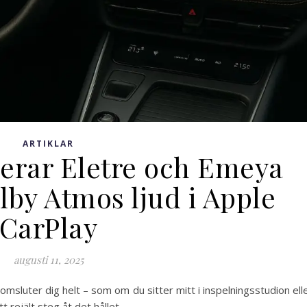
ARTIKLAR
erar Eletre och Emeya
lby Atmos ljud i Apple
CarPlay
augusti 11, 2025
omsluter dig helt – som om du sitter mitt i inspelningsstudion ell
 rejält steg åt det hållet.