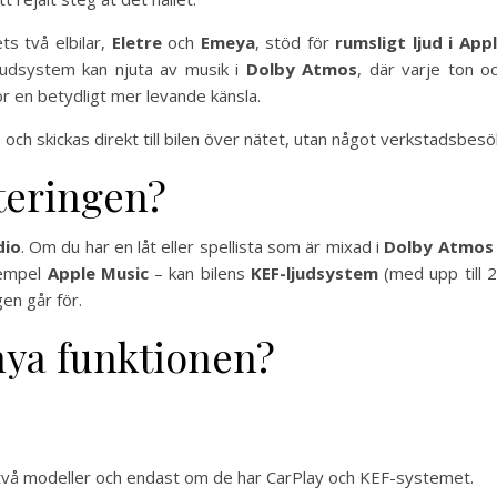
s två elbilar,
Eletre
och
Emeya
, stöd för
rumsligt ljud i App
judsystem kan njuta av musik i
Dolby Atmos
, där varje ton o
r en betydligt mer levande känsla.
och skickas direkt till bilen över nätet, utan något verkstadsbesö
teringen?
dio
. Om du har en låt eller spellista som är mixad i
Dolby Atmos
xempel
Apple Music
– kan bilens
KEF-ljudsystem
(med upp till 
gen går för.
 nya funktionen?
 två modeller och endast om de har CarPlay och KEF-systemet.