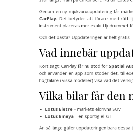
Genom en ny mjukvaruuppdatering får märket
CarPlay
. Det betyder att förare med rätt l
instrument placeras mer exakt i ljudrummet fö
Och det bästa? Uppdateringen är helt gratis – 
Vad innebär uppda
Kort sagt: CarPlay får nu stöd för
Spatial Au
och använder en app som stöder det, till e
högtalare i vissa modeller) visa vad det verkli
Vilka bilar får den
Lotus Eletre
– märkets eldrivna SUV
Lotus Emeya
– en sportig el-GT
Än så länge gäller uppdateringen bara dessa