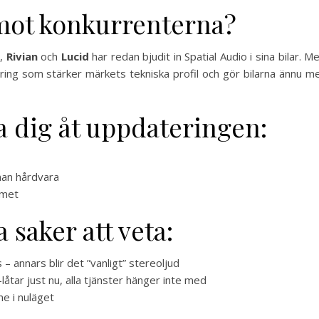
 mot konkurrenterna?
r
,
Rivian
och
Lucid
har redan bjudit in Spatial Audio i sina bilar. M
ing som stärker märkets tekniska profil och gör bilarna ännu m
a dig åt uppdateringen:
nnan hårdvara
emet
 saker att veta:
 annars blir det ”vanligt” stereoljud
åtar just nu, alla tjänster hänger inte med
ne i nuläget