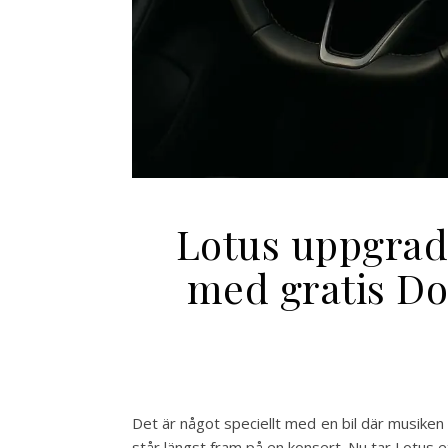
Lotus uppgrad
med gratis Do
Det är något speciellt med en bil där musiken 
står längst fram på en konsert. Nu tar Lotus ett