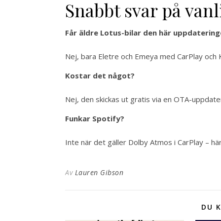
Snabbt svar på vanl
Får äldre Lotus-bilar den här uppdaterin
Nej, bara Eletre och Emeya med CarPlay och
Kostar det något?
Nej, den skickas ut gratis via en OTA-uppdaterin
Funkar Spotify?
Inte när det gäller Dolby Atmos i CarPlay – hä
Av
Lauren Gibson
DU K