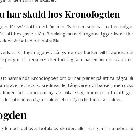
 du har skuld hos Kronofogden
n får svårt att ta ett lån, men även den som har haft en tidiga
 att beviljas ett lån. Betalningsanmärkningarna ligger kvar i fle
ulden är betald och nollställd.
erkats kraftigt negativt. Långivare och banker vill historiskt se
av pengar, till personer eller företag som har en historia av att in
r.
ka att hamna hos Kronofogden om du har planer på att ta några lå
som kräver ett starkt kreditvärde. Långivare och banker, men ock
erationer och abonnemang av olika slag, kommer ofta att gö
tt det inte finns några skulder eller någon historia av skulder.
fogden
den och behöver betala av skulder, eller har gamla nu avbetal