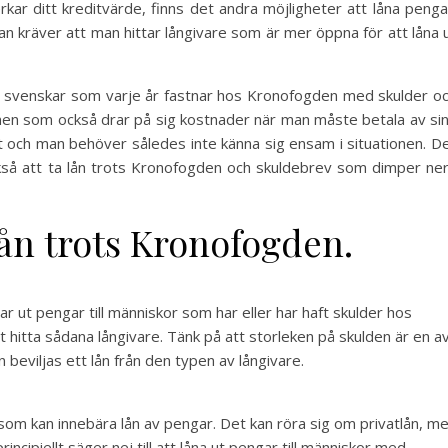
kar ditt kreditvärde, finns det andra möjligheter att låna penga
tan kräver att man hittar långivare som är mer öppna för att låna 
 svenskar som varje år fastnar hos Kronofogden med skulder o
 men som också drar på sig kostnader när man måste betala av si
gt och man behöver således inte känna sig ensam i situationen. D
kså att ta lån trots Kronofogden och skuldebrev som dimper ner
lån trots Kronofogden.
nar ut pengar till människor som har eller har haft skulder hos
 hitta sådana långivare. Tänk på att storleken på skulden är en a
 beviljas ett lån från den typen av långivare.
 som kan innebära lån av pengar. Det kan röra sig om privatlån, m
incipiellt säger nej till att låna ut pengar till människor med