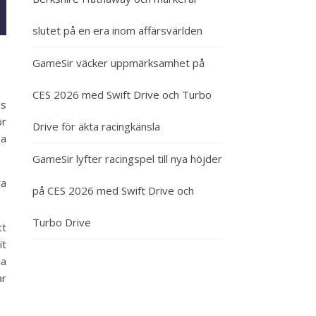
slutet på en era inom affärsvärlden
GameSir väcker uppmärksamhet på
CES 2026 med Swift Drive och Turbo
ls
ör
Drive för äkta racingkänsla
na
GameSir lyfter racingspel till nya höjder
ra
på CES 2026 med Swift Drive och
Turbo Drive
tt
it
na
ar