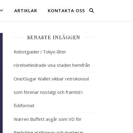
ARTIKLAR
KONTAKTA OSS
SENASTE INLÄGGEN
Robotguider i Tokyo låter
rörelsehindrade visa staden hemifrån
OneXSugar Wallet vikbar retrokonsol
som förenar nostalgi och framtid i
fickformat
Warren Buffett avgår som VD för
Berkshire Hathaway och markerar