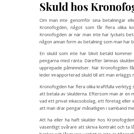
Skuld hos Kronofog
Om man inte genomför sina betalningar eller
Kronofogden, något som får flera olika 
Kronofogden är när man inte har lyckats beta
någon annan form av betalning som man har 
En skuld som inte har blivit betald kommer
pengarna med ränta. Därefter lämnas skulden
upprepade påminnelser. När Kronofogden får 
leder inrapporterad skuld till att man erläggs
Kronofogden har flera olika kraftfulla verktyg 
att betala av skulderna. Eftersom man är en m
vad ett privat inkassobolag, ett företag elle
att man drar pengar månatligen i samband me
Att ha eller ha haft skulder hos Kronofogde
väsentligt svårare att skriva kontrakt och ta 
banker och långivare vanligtvis inte är tillgän