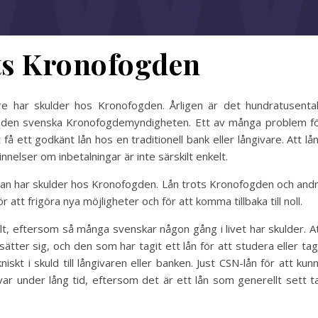
ts Kronofogden
e har skulder hos Kronofogden. Årligen är det hundratusenta
s den svenska Kronofogdemyndigheten. Ett av många problem f
å ett godkänt lån hos en traditionell bank eller långivare. Att lå
elser om inbetalningar är inte särskilt enkelt.
 man har skulder hos Kronofogden. Lån trots Kronofogden och and
för att frigöra nya möjligheter och för att komma tillbaka till noll.
llt, eftersom så många svenskar någon gång i livet har skulder. A
sätter sig, och den som har tagit ett lån för att studera eller tag
iskt i skuld till långivaren eller banken. Just CSN-lån för att kun
r under lång tid, eftersom det är ett lån som generellt sett t