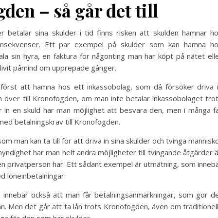
den – så går det till
 betalar sina skulder i tid finns risken att skulden hamnar h
konsekvenser. Ett par exempel på skulder som kan hamna h
la sin hyra, en faktura för någonting man har köpt på nätet ell
blivit påmind om upprepade gånger.
 först att hamna hos ett inkassobolag, som då försöker driva 
 över till Kronofogden, om man inte betalar inkassobolaget tro
in en skuld har man möjlighet att besvara den, men i många fa
 med betalningskrav till Kronofogden.
som man kan ta till för att driva in sina skulder och tvinga människ
yndighet har man helt andra möjligheter till tvingande åtgärder 
r en privatperson har. Ett sådant exempel är utmätning, som inneb
d löneinbetalningar.
n innebär också att man får betalningsanmärkningar, som gör d
lån. Men det går att ta lån trots Kronofogden, även om traditionel
gliga för den som har skulder.