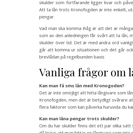
skulder som fortfarande ligger kvar och påver
Att ta lån trots Kronofogden är inte enkelt, u
pengar.
Vad man ska komma ihåg är att det är många
som av den anledningen får svårt att ta lån,
skulder över tid. Det är med andra ord vanli
går att komma ur situationen och det går oc
brevlådan på regelbunden basis
Vanliga frågor om 
Kan man få sms lån med Kronogoden?
Det är inte omöjligt att hitta långivare som lå
Kronofogden, men det är betydligt svårare att
flera faktorer som kan påverka huruvida du kan
Kan man låna pengar trots skulder?
Om du har skulder finns det ett par olika sätt
då krävs att man hittar en långivare som inte pr