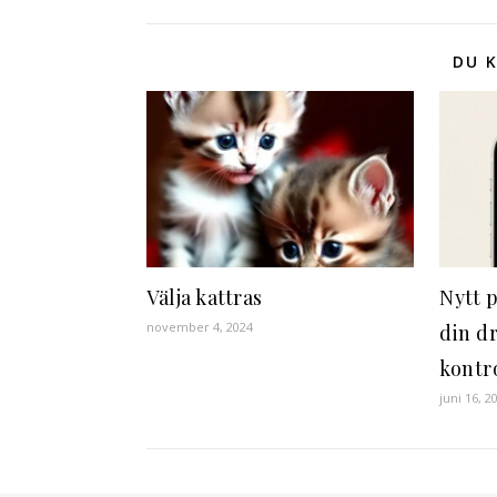
DU K
Välja kattras
Nytt 
november 4, 2024
din d
kontro
juni 16, 2