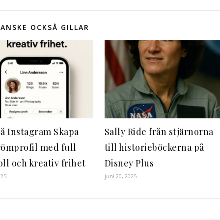
ANSKE OCKSÅ GILLAR
på Instagram Skapa
Sally Ride från stjärnorna
römprofil med full
till historieböckerna på
ll och kreativ frihet
Disney Plus
025
juni 20, 2025