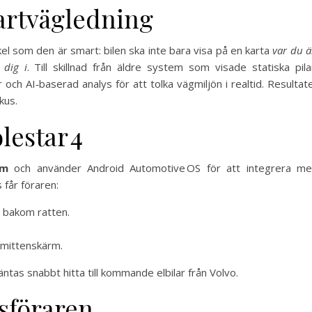
artvägledning
el som den är smart: bilen ska inte bara visa på en karta
var du ä
 dig i
. Till skillnad från äldre system som visade statiska pila
ch AI‑baserad analys för att tolka vägmiljön i realtid. Resultat
kus.
lestar 4
rm
och använder Android Automotive OS för att integrera m
 får föraren:
t bakom ratten.
 mittenskärm.
äntas snabbt hitta till kommande elbilar från Volvo.
gsföraren