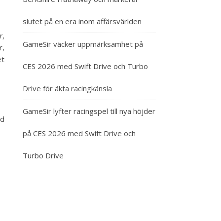
slutet på en era inom affärsvärlden
r
,
GameSir väcker uppmärksamhet på
r,
et
CES 2026 med Swift Drive och Turbo
Drive för äkta racingkänsla
GameSir lyfter racingspel till nya höjder
ed
på CES 2026 med Swift Drive och
Turbo Drive