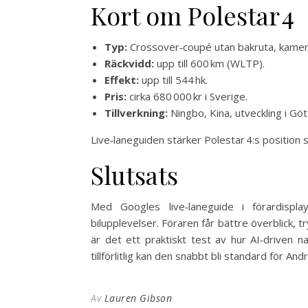
Kort om Polestar 4
Typ:
Crossover‑coupé utan bakruta, kamer
Räckvidd:
upp till 600 km (WLTP).
Effekt:
upp till 544 hk.
Pris:
cirka 680 000 kr i Sverige.
Tillverkning:
Ningbo, Kina, utveckling i Gö
Live‑laneguiden stärker Polestar 4:s position 
Slutsats
Med Googles live‑laneguide i förardispl
bilupplevelser. Föraren får bättre överblick, t
är det ett praktiskt test av hur AI‑driven na
tillförlitlig kan den snabbt bli standard för A
Av
Lauren Gibson