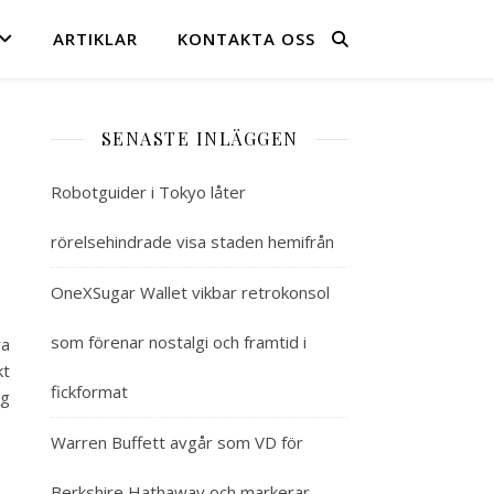
ARTIKLAR
KONTAKTA OSS
SENASTE INLÄGGEN
Robotguider i Tokyo låter
rörelsehindrade visa staden hemifrån
OneXSugar Wallet vikbar retrokonsol
som förenar nostalgi och framtid i
ra
kt
fickformat
ng
Warren Buffett avgår som VD för
Berkshire Hathaway och markerar