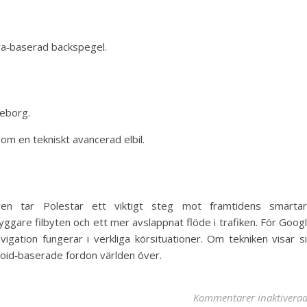
a‑baserad backspegel.
teborg.
som en tekniskt avancerad elbil.
ayen tar Polestar ett viktigt steg mot framtidens smarta
ryggare filbyten och ett mer avslappnat flöde i trafiken. För Goog
vigation fungerar i verkliga körsituationer. Om tekniken visar s
ndroid‑baserade fordon världen över.
Kommentarer inaktivera