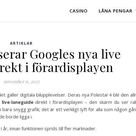
CASINO
LÅNA PENGAR
ARTIKLAR
serar Googles nya live
rekt i förardisplayen
november 6, 2025
et gäller digitala bilupplevelser. Deras nya Polestar 4 blir den all
live‑laneguide
direkt i förardisplayen – den skärm du ser ra
bara snygg grafik; det är ett verkligt lyft för alla som någon gå
e borde ligga i.
 år, innan funktionen sprids till fler marknader.