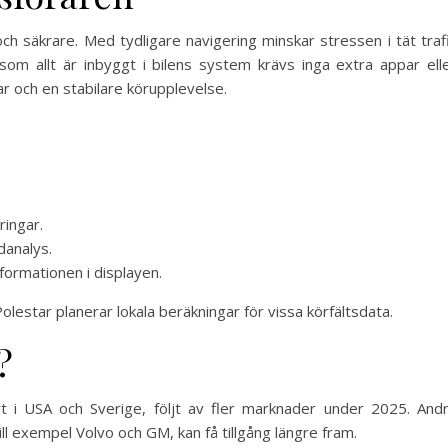
ch säkrare. Med tydligare navigering minskar stressen i tät traf
som allt är inbyggt i bilens system krävs inga extra appar ell
ar och en stabilare körupplevelse.
ringar.
danalys.
formationen i displayen.
lestar planerar lokala beräkningar för vissa körfältsdata.
?
rt i USA och Sverige, följt av fler marknader under 2025. And
ll exempel Volvo och GM, kan få tillgång längre fram.