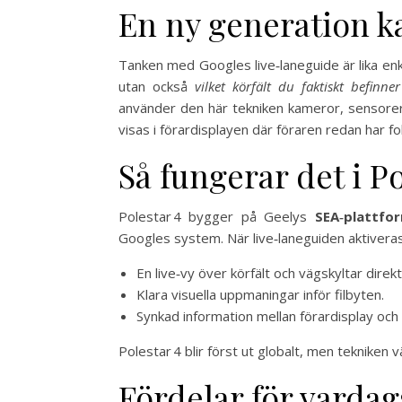
En ny generation k
Tanken med Googles live‑laneguide är lika enk
utan också
vilket körfält du faktiskt befinner
använder den här tekniken kameror, sensorer o
visas i förardisplayen där föraren redan har fo
Så fungerar det i Po
Polestar 4 bygger på Geelys
SEA‑plattfo
Googles system. När live‑laneguiden aktiveras
En live‑vy över körfält och vägskyltar direk
Klara visuella uppmaningar inför filbyten.
Synkad information mellan förardisplay och
Polestar 4 blir först ut globalt, men tekniken v
Fördelar för varda