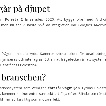
går på djupet
dan
Polestar 2
lanserades 2020. Att bygga bilar med Andro
men nu ser vi nästa nivå av integration där Googles AI‑driv
n frågor om dataskydd. Kameror skickar bilder för bearbetning
nymiseras och inte lagras. Ett annat frågetecken är att system
usivt finns i Polestar 4.
r branschen?
vigationssystem som verkligen
förstår vägmiljön
. Lyckas Polest
kommer konkurrenter sannolikt att följa efter. Bilindustrin rör s
ir minst lika viktig som motoreffekt.