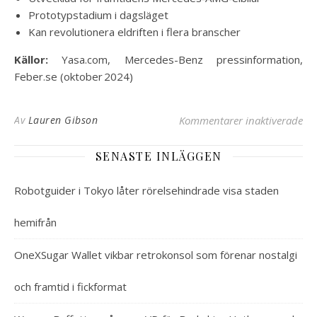
Prototypstadium i dagsläget
Kan revolutionera eldriften i flera branscher
Källor:
Yasa.com, Mercedes-Benz pressinformation,
Feber.se (oktober 2024)
för
Av
Lauren Gibson
Kommentarer inaktiverade
SENASTE INLÄGGEN
Robotguider i Tokyo låter rörelsehindrade visa staden
hemifrån
OneXSugar Wallet vikbar retrokonsol som förenar nostalgi
och framtid i fickformat