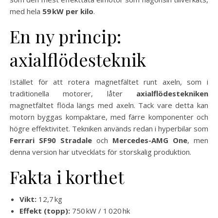
med hela
59 kW per kilo
.
En ny princip:
axialflödesteknik
Istället för att rotera magnetfältet runt axeln, som i
traditionella motorer, låter
axialflödestekniken
magnetfältet flöda längs med axeln. Tack vare detta kan
motorn byggas kompaktare, med färre komponenter och
högre effektivitet. Tekniken används redan i hyperbilar som
Ferrari SF90 Stradale
och
Mercedes-AMG One
, men
denna version har utvecklats för storskalig produktion.
Fakta i korthet
Vikt:
12,7 kg
Effekt (topp):
750 kW / 1 020 hk