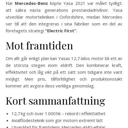
När
Mercedes-Benz
köpte Yasa 2021 var målet tydligt:
att säkra nästa generations prestandadrivlinor. Yasa
utvecklar motortekniken i Oxfordshire, medan Mercedes
ser till att den integreras i sina fabriker som en del av
företagets strategi
“Electric First”
.
Mot framtiden
Om allt går enligt plan kan Yasas 12,7‑kilos motor bli ett av
de största stegen inom eldrift. Den kombinerar kraft,
effektivitet och låg vikt på ett sätt som tidigare inte varit
möjligt. Men pris, tillförlitlighet och produktionstakt
kommer att avgöra dess verkliga genomslag.
Kort sammanfattning
12,7 kg och över 1 000 hk – rekord i effekttäthet
Axialflödesteknik som gör motorn extremt lätt
Utvecklad för framtidens Mercedes‑AMG‑elbilar