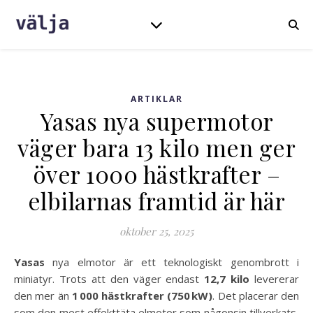
ARTIKLAR
Yasas nya supermotor
väger bara 13 kilo men ger
över 1000 hästkrafter –
elbilarnas framtid är här
oktober 25, 2025
Yasas
nya elmotor är ett teknologiskt genombrott i
miniatyr. Trots att den väger endast
12,7 kilo
levererar
den mer än
1 000 hästkrafter (750 kW)
. Det placerar den
som den mest effekttäta elmotor som någonsin tillverkats,