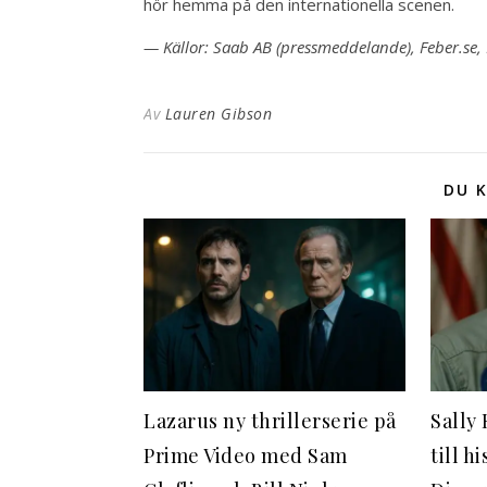
hör hemma på den internationella scenen.
— Källor: Saab AB (pressmeddelande), Feber.se,
Av
Lauren Gibson
DU K
Lazarus ny thrillerserie på
Sally 
Prime Video med Sam
till h