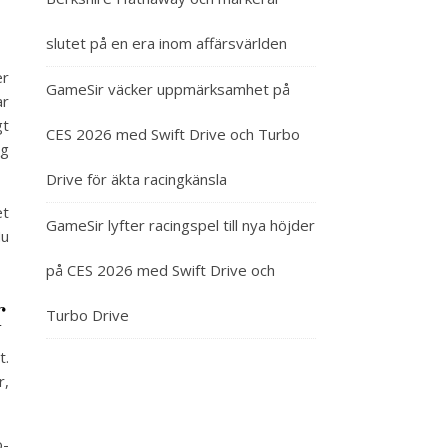
slutet på en era inom affärsvärlden
er
GameSir väcker uppmärksamhet på
ar
gt
CES 2026 med Swift Drive och Turbo
ig
Drive för äkta racingkänsla
et
GameSir lyfter racingspel till nya höjder
Nu
på CES 2026 med Swift Drive och
r
Turbo Drive
t.
r,
o-