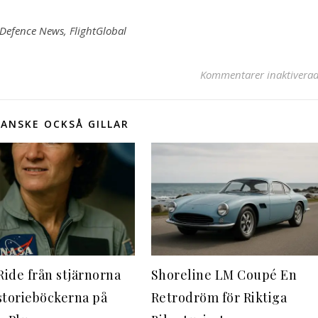
 Defence News, FlightGlobal
Kommentarer inaktivera
ANSKE OCKSÅ GILLAR
Ride från stjärnorna
Shoreline LM Coupé En
istorieböckerna på
Retrodröm för Riktiga