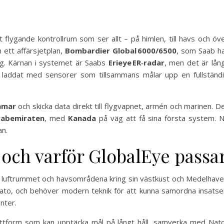
 flygande kontrollrum som ser allt – på himlen, till havs och öv
n ett affärsjetplan,
Bombardier Global 6000/6500
, som Saab h
lyg. Kärnan i systemet är Saabs
Erieye ER‑radar
, men det är lån
 laddat med sensorer som tillsammans målar upp en fullständ
mmar
och skicka data direkt till flygvapnet, armén och marinen. D
rabemiraten
, med
Kanada
på väg att få sina första system. 
an.
 och varför GlobalEye passa
aka luftrummet och havsområdena kring sin västkust och Medelhave
ato, och behöver modern teknik för att kunna samordna insatse
nter.
lattform som kan upptäcka mål på långt håll, samverka med Nat