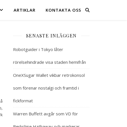
ARTIKLAR
KONTAKTA OSS
SENASTE INLÄGGEN
Robotguider i Tokyo låter
rörelsehindrade visa staden hemifrån
OneXSugar Wallet vikbar retrokonsol
som förenar nostalgi och framtid i
fickformat
vå
b,
Warren Buffett avgår som VD för
rk
Berkshire Hathaway och markerar