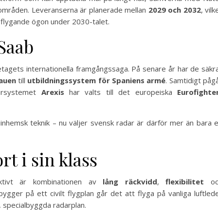
gsområden. Leveranserna är planerade mellan
2029 och 2032
, vilk
s flygande ögon under 2030-talet.
 Saab
retagets internationella framgångssaga. På senare år har de säkr
tauen
till
utbildningssystem för Spaniens armé
. Samtidigt påg
orsystemet
Arexis
har valts till det europeiska
Eurofighte
inhemsk teknik – nu väljer svensk radar är därför mer än bara 
rt i sin klass
ktivt är kombinationen av
lång räckvidd
,
flexibilitet
oc
gger på ett civilt flygplan går det att flyga på vanliga luftled
re, specialbyggda radarplan.