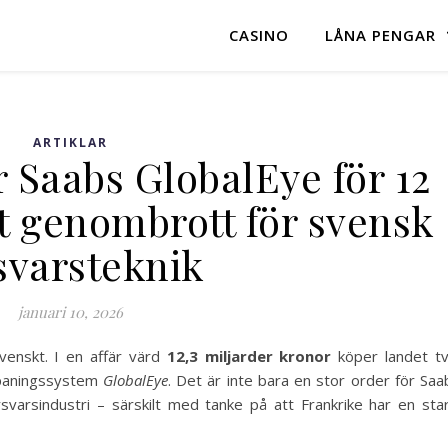
CASINO
LÅNA PENGAR
ARTIKLAR
 Saabs GlobalEye för 12
rt genombrott för svensk
svarsteknik
januari 10, 2026
svenskt. I en affär värd
12,3 miljarder kronor
köper landet t
spaningssystem
GlobalEye
. Det är inte bara en stor order för Saa
svarsindustri – särskilt med tanke på att Frankrike har en sta