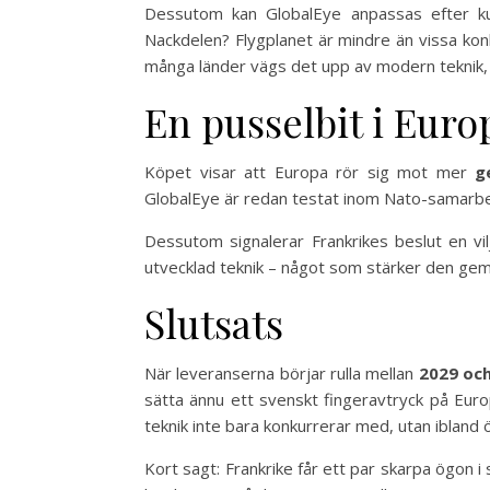
Dessutom kan GlobalEye anpassas efter kun
Nackdelen? Flygplanet är mindre än vissa kon
många länder vägs det upp av modern teknik, 
En pusselbit i Euro
Köpet visar att Europa rör sig mot mer
g
GlobalEye är redan testat inom Nato-samarbet
Dessutom signalerar Frankrikes beslut en vil
utvecklad teknik – något som stärker den g
Slutsats
När leveranserna börjar rulla mellan
2029 oc
sätta ännu ett svenskt fingeravtryck på Euro
teknik inte bara konkurrerar med, utan ibland ö
Kort sagt: Frankrike får ett par skarpa ögon i