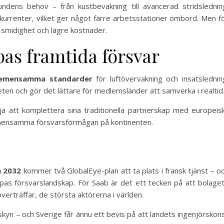
dens behov – från kustbevakning till avancerad stridslednin
kurrenter, vilket ger något färre arbetsstationer ombord. Men f
smidighet och lägre kostnader.
pas framtida försvar
emensamma standarder
för luftövervakning och insatslednin
en och gör det lättare för medlemsländer att samverka i realtid
ja att komplettera sina traditionella partnerskap med europeis
emensamma försvarsförmågan på kontinenten.
h 2032
kommer två GlobalEye-plan att ta plats i fransk tjänst – o
pas försvarslandskap. För Saab är det ett tecken på att bolage
verträffar, de största aktörerna i världen.
 skyn – och Sverige får ännu ett bevis på att landets ingenjörskon