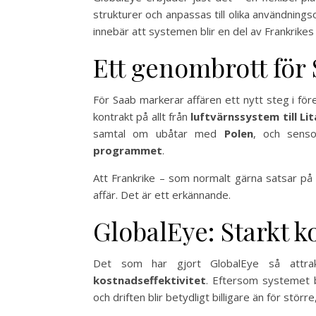
strukturer och anpassas till olika användnin
innebär att systemen blir en del av Frankrike
Ett genombrott för
För Saab markerar affären ett nytt steg i fö
kontrakt på allt från
luftvärnssystem till Li
samtal om ubåtar med
Polen
, och sens
programmet
.
Att Frankrike – som normalt gärna satsar på 
affär. Det är ett erkännande.
GlobalEye: Starkt ko
Det som har gjort GlobalEye så attra
kostnadseffektivitet
. Eftersom systemet by
och driften blir betydligt billigare än för stör