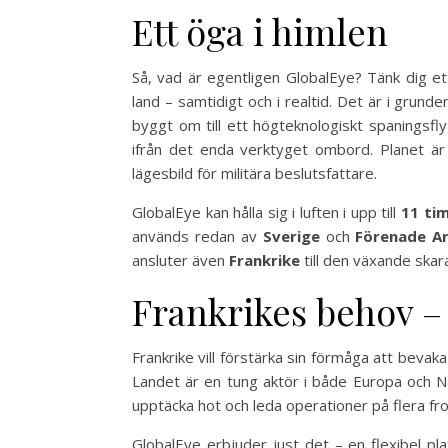
Ett öga i himlen
Så, vad är egentligen GlobalEye? Tänk dig ett
land – samtidigt och i realtid. Det är i grunde
byggt om till ett högteknologiskt spaningsf
ifrån det enda verktyget ombord. Planet är
lägesbild för militära beslutsfattare.
GlobalEye kan hålla sig i luften i upp till
11 ti
används redan av
Sverige
och
Förenade A
ansluter även
Frankrike
till den växande skar
Frankrikes behov –
Frankrike vill förstärka sin förmåga att bev
Landet är en tung aktör i både Europa och N
upptäcka hot och leda operationer på flera fro
GlobalEye erbjuder just det – en flexibel p