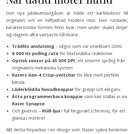
Den nya jubileumsutgåvan är både ett kärleksbrev till
originalet och en fullfjädrad modern mus. Den rundade,
karakteristiska formen finns kvar, men under skalet döljer
sig dagens allra vassaste hårdvara:
Trådlös anslutning
– något som var otänkbart 2000
8 000 Hz polling rate
för blixtsnabba reaktioner
Optisk sensor på 45 000 DPI
, ett enormt språng från
originalets mekaniska system
Razers Gen-4 Crisp-switchar
för klick med perfekt
känsla
Läderklädda huvudknappar
för grepp och elegans
Åtta programmerbara knappar
som kan ställas in via
Razer Synapse
Och givetvis –
RGB-ljus
i full färgprakt (Chroma), för att
glänsa i mörkret
Allt detta förpackas i en design som Razer själva beskriver