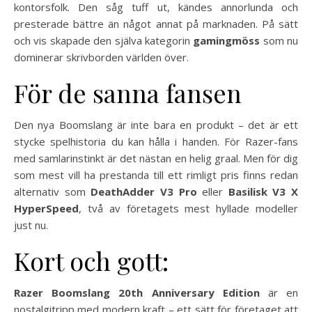
kontorsfolk. Den såg tuff ut, kändes annorlunda och
presterade bättre än något annat på marknaden. På sätt
och vis skapade den själva kategorin
gamingmöss
som nu
dominerar skrivborden världen över.
För de sanna fansen
Den nya Boomslang är inte bara en produkt – det är ett
stycke spelhistoria du kan hålla i handen. För Razer-fans
med samlarinstinkt är det nästan en helig graal. Men för dig
som mest vill ha prestanda till ett rimligt pris finns redan
alternativ som
DeathAdder V3 Pro
eller
Basilisk V3 X
HyperSpeed
, två av företagets mest hyllade modeller
just nu.
Kort och gott:
Razer Boomslang 20th Anniversary Edition
är en
nostalgitripp med modern kraft – ett sätt för företaget att