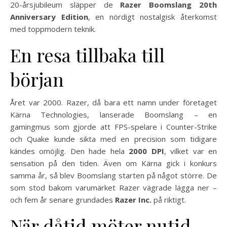
20-årsjubileum släpper de
Razer Boomslang 20th
Anniversary Edition
, en nördigt nostalgisk återkomst
med toppmodern teknik.
En resa tillbaka till
början
Året var 2000. Razer, då bara ett namn under företaget
Kärna Technologies, lanserade Boomslang – en
gamingmus som gjorde att FPS-spelare i Counter-Strike
och Quake kunde sikta med en precision som tidigare
kändes omöjlig. Den hade hela
2000 DPI
, vilket var en
sensation på den tiden. Även om Kärna gick i konkurs
samma år, så blev Boomslang starten på något större. De
som stod bakom varumärket Razer vägrade lägga ner –
och fem år senare grundades
Razer Inc.
på riktigt.
När dåtid möter nutid