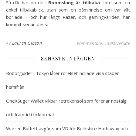
Så där har du det:
Boomslang är tillbaka.
Inte som en
enkel tillbakablick, utan som en påminnelse om var allt
började – och hur långt Razer, och gamingvärlden, har
kommit sedan dess.
för
Av
Lauren Gibson
Kommentarer inaktiverade
SENASTE INLÄGGEN
Robotguider i Tokyo låter rörelsehindrade visa staden
hemifrån
OneXSugar Wallet vikbar retrokonsol som förenar nostalgi
och framtid i fickformat
Warren Buffett avgår som VD för Berkshire Hathaway och