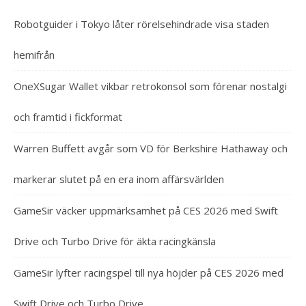
Robotguider i Tokyo låter rörelsehindrade visa staden
hemifrån
OneXSugar Wallet vikbar retrokonsol som förenar nostalgi
och framtid i fickformat
Warren Buffett avgår som VD för Berkshire Hathaway och
markerar slutet på en era inom affärsvärlden
GameSir väcker uppmärksamhet på CES 2026 med Swift
Drive och Turbo Drive för äkta racingkänsla
GameSir lyfter racingspel till nya höjder på CES 2026 med
Swift Drive och Turbo Drive