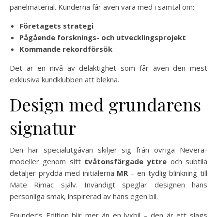
panelmaterial. Kunderna får även vara med i samtal om:
Företagets strategi
Pågående forsknings- och utvecklingsprojekt
Kommande rekordförsök
Det är en nivå av delaktighet som får även den mest
exklusiva kundklubben att blekna.
Design med grundarens
signatur
Den här specialutgåvan skiljer sig från övriga Nevera-
modeller genom sitt
tvåtonsfärgade yttre
och subtila
detaljer prydda med initialerna
MR
– en tydlig blinkning till
Mate Rimac själv. Invändigt speglar designen hans
personliga smak, inspirerad av hans egen bil.
Founder’s Edition blir mer än en lyxbil – den är ett slags