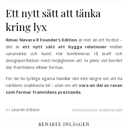
Ett nytt sätt att tänka
kring lyx
Rimac Nevera R Founder’s Edition
är mer än ett fordon –
det är
ett nytt sätt att bygga relationer
mellan
varumärke och kund. Här kombineras rå kraft och
designperfektion med möjligheten att ta plats vid bordet
där framtidens elbilar formas.
För de tio lyckliga ägarna handlar det inte längre om att ha
världens snabbaste bil – utan om att
vara en del av resan
som formar framtidens prestanda
.
för
Av
Lauren Gibson
Kommentarer inaktiverade
SENASTE INLÄGGEN