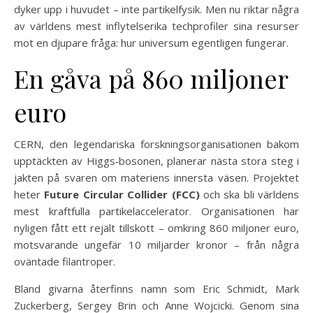
dyker upp i huvudet – inte partikelfysik. Men nu riktar några
av världens mest inflytelserika techprofiler sina resurser
mot en djupare fråga: hur universum egentligen fungerar.
En gåva på 860 miljoner
euro
CERN, den legendariska forskningsorganisationen bakom
upptäckten av Higgs‑bosonen, planerar nästa stora steg i
jakten på svaren om materiens innersta väsen. Projektet
heter
Future Circular Collider (FCC)
och ska bli världens
mest kraftfulla partikelaccelerator. Organisationen har
nyligen fått ett rejält tillskott – omkring 860 miljoner euro,
motsvarande ungefär 10 miljarder kronor – från några
oväntade filantroper.
Bland givarna återfinns namn som Eric Schmidt, Mark
Zuckerberg, Sergey Brin och Anne Wojcicki. Genom sina