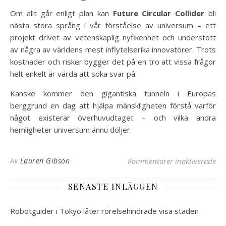
Om allt går enligt plan kan
Future Circular Collider
bli
nästa stora språng i vår förståelse av universum – ett
projekt drivet av vetenskaplig nyfikenhet och understött
av några av världens mest inflytelserika innovatörer. Trots
kostnader och risker bygger det på en tro att vissa frågor
helt enkelt är värda att söka svar på.
Kanske kommer den gigantiska tunneln i Europas
berggrund en dag att hjälpa mänskligheten förstå varför
något existerar överhuvudtaget – och vilka andra
hemligheter universum ännu döljer.
för
Av
Lauren Gibson
Kommentarer inaktiverade
SENASTE INLÄGGEN
Robotguider i Tokyo låter rörelsehindrade visa staden