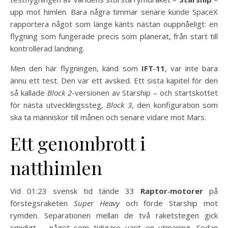
upp mot himlen. Bara några timmar senare kunde SpaceX
rapportera något som länge känts nästan ouppnåeligt: en
flygning som fungerade precis som planerat, från start till
kontrollerad landning.
Men den här flygningen, känd som
IFT‑11
, var inte bara
ännu ett test. Den var ett avsked. Ett sista kapitel för den
så kallade
Block 2
-versionen av Starship – och startskottet
för nästa utvecklingssteg,
Block 3
, den konfiguration som
ska ta människor till månen och senare vidare mot Mars.
Ett genombrott i
natthimlen
Vid 01:23 svensk tid tände 33
Raptor‑motorer
på
förstegsraketen
Super Heavy
och förde Starship mot
rymden. Separationen mellan de två raketstegen gick
smidigt – något som tidigare varit en utmaning. Sedan