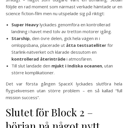
följde en rad moment som närmast verkade hämtade ur en
science fiction‑film men nu utspelade sig på riktigt:
Super Heavy
lyckades genomföra en kontrollerad
landning i havet med tolv av tretton motorer igång.
Starship
, den övre delen, gick hela vägen in i
omloppsbana, placerade ut
åtta testsatelliter
för
Starlink‑nätverket och klarade dessutom en
kontrollerad återinträde
i atmosfären.
Till slut landade den
mjukt i Indiska oceanen
, utan
större komplikationer.
Det var första gången SpaceX lyckades slutföra hela
flygsekvensen utan större problem – en så kallad “full
mission success”.
Slutet för Block 2 –
början på något nytt