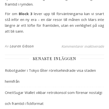
framtid i rymden.
För om
Block 3
lever upp till förväntningarna kan vi snart
stå inför en ny era – en där resor till månen och Mars inte
längre är ett löfte för framtiden, utan en verklighet på väg
att bli sann.
för
Av
Lauren Gibson
Kommentarer inaktiverade
SENASTE INLÄGGEN
Robotguider i Tokyo låter rörelsehindrade visa staden
hemifrån
OneXSugar Wallet vikbar retrokonsol som förenar nostalgi
och framtid i fickformat