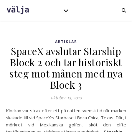
ARTIKLAR
SpaceX avslutar Starship
Block 2 och tar historiskt
steg mot månen med nya
Block 3
oktober 15, 2025
Klockan var strax efter ett på natten svensk tid när marken
skakade till vid SpaceX:s Starbase i Boca Chica, Texas. Där, i
mörkret vid Mexikanska golfen, sköt den elfte
testflygningen av världens största rymdraket –
Starship
–