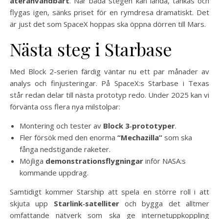
återanvändbart
. När båda stegen kan landa, tankas och
flygas igen, sänks priset för en rymdresa dramatiskt. Det
är just det som SpaceX hoppas ska öppna dörren till Mars.
Nästa steg i Starbase
Med Block 2-serien färdig väntar nu ett par månader av
analys och finjusteringar. På SpaceX:s Starbase i Texas
står redan delar till nästa prototyp redo. Under 2025 kan vi
förvänta oss flera nya milstolpar:
Montering och tester av
Block 3‑prototyper
.
Fler försök med den enorma
“Mechazilla”
som ska
fånga nedstigande raketer.
Möjliga
demonstrationsflygningar
inför NASA:s
kommande uppdrag.
Samtidigt kommer Starship att spela en större roll i att
skjuta upp
Starlink‑satelliter
och bygga det alltmer
omfattande nätverk som ska ge internetuppkoppling