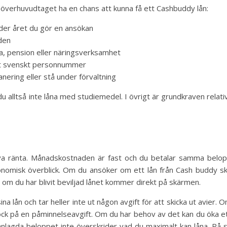
 överhuvudtaget ha en chans att kunna få ett Cashbuddy lån:
nder året du gör en ansökan
den
a, pension eller näringsverksamhet
ett svenskt personnummer
anering eller stå under förvaltning
 du alltså inte låna med studiemedel. I övrigt är grundkraven relati
a ränta. Månadskostnaden är fast och du betalar samma belo
konomisk överblick. Om du ansöker om ett lån från Cash buddy s
om du har blivit beviljad lånet kommer direkt på skärmen.
a lån och tar heller inte ut någon avgift för att skicka ut avier. 
dock på en påminnelseavgift. Om du har behov av det kan du öka e
nlagda beloppet inte överskrider vad du maximalt kan låna. På 