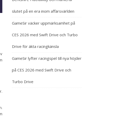
slutet på en era inom affärsvärlden
GameSir väcker uppmärksamhet på
CES 2026 med Swift Drive och Turbo
Drive för äkta racingkänsla
av
GameSir lyfter racingspel till nya höjder
om
på CES 2026 med Swift Drive och
Turbo Drive
r.
n.
om