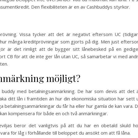
nsumentkredit. Den flexibiliteten är en av Cashbuddys styrkor.
rövning. Vissa tycker att det är negativt eftersom UC (tidiga
 hur många kreditprövningar som gjorts på dig. Men just efters
ör är det rimligt att de bygger sitt lånebesked på en gedig
bort CB för att de inte ger lån utan UC, så samarbetar vi med and
ten.
anmärkning möjligt?
h buddy med betalningsanmärkning. De har som devis att det 
aka ditt lån i framtiden än hur din ekonomiska situation har sett 
ga betalningsanmärkningar du får ha eller hur gamla de kan vara. 
kan kompensera för både en och två anmärkningar.
iljas beror det vanligtvis på att du har en obetald skuld h
ra för låg i förhållande till beloppet du ansökt om att få låna.