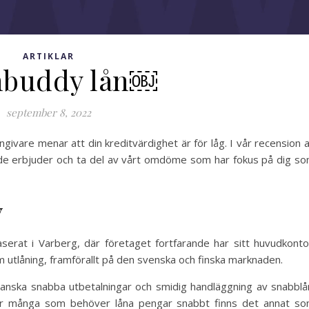
ARTIKLAR
hbuddy lån￼
september 8, 2022
givare menar att din kreditvärdighet är för låg. I vår recension 
 de erbjuder och ta del av vårt omdöme som har fokus på dig s
y
erat i Varberg, där företaget fortfarande har sitt huvudkonto
utlåning, framförallt på den svenska och finska marknaden.
, ganska snabba utbetalningar och smidig handläggning av snabblå
för många som behöver låna pengar snabbt finns det annat s