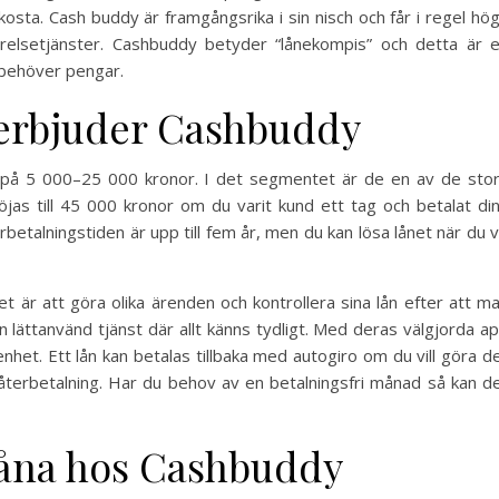
kosta. Cash buddy är framgångsrika i sin nisch och får i regel hö
elsetjänster. Cashbuddy betyder “lånekompis” och detta är 
du behöver pengar.
 erbjuder Cashbuddy
 på 5 000–25 000 kronor. I det segmentet är de en av de sto
jas till 45 000 kronor om du varit kund ett tag och betalat di
rbetalningstiden är upp till fem år, men du kan lösa lånet när du vi
t är att göra olika ärenden och kontrollera sina lån efter att m
en lättanvänd tjänst där allt känns tydligt. Med deras välgjorda a
nhet. Ett lån kan betalas tillbaka med autogiro om du vill göra d
n återbetalning. Har du behov av en betalningsfri månad så kan d
 låna hos Cashbuddy