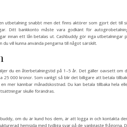
 utbetalning snabbt men det finns aktörer som gjort det till s
gar. Ditt bankkonto måste vara godkänt för autogirobetalnin
gar innan ett lån betalas ut. Cashbuddy gör inga utbetalningar 
du vill kunna använda pengarna till något särskilt.
n
jer du en återbetalningstid på 1–5 år. Det gäller oavsett om 
 25 000 kronor. Som vanligt så blir det billigare att betala tillba
r en mer kännbar månadskostnad. Du kan betala tillbaka hela ell
tsättningar skulle förändras.
 buddy, om du är kund hos dem, är att logga in och kontakta d
ukturerad hemsida med tydliga svar på de vanligaste frågorna. 