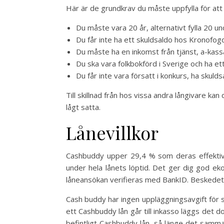
Här är de grundkrav du måste uppfylla för att
Du måste vara 20 år, alternativt fylla 20 u
Du får inte ha ett skuldsaldo hos Kronofog
Du måste ha en inkomst från tjänst, a-kass
Du ska vara folkbokförd i Sverige och ha 
Du får inte vara försatt i konkurs, ha skulds
Till skillnad från hos vissa andra långivare kan
lågt satta.
Lånevillkor
Cashbuddy upper 29,4 % som deras effektiv
under hela lånets löptid. Det ger dig god e
låneansökan verifieras med BankID. Beskedet 
Cash buddy har ingen uppläggningsavgift för sin
ett Cashbuddy lån går till inkasso läggs det 
befintligt Cashbuddy lån, så länge det samma