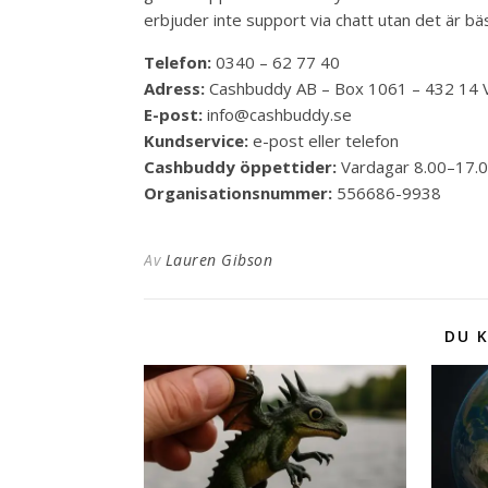
erbjuder inte support via chatt utan det är bä
Telefon:
0340 – 62 77 40
Adress:
Cashbuddy AB – Box 1061 – 432 14 
E-post:
info@cashbuddy.se
Kundservice:
e-post eller telefon
Cashbuddy öppettider:
Vardagar 8.00–17.
Organisationsnummer:
556686-9938
Av
Lauren Gibson
DU K