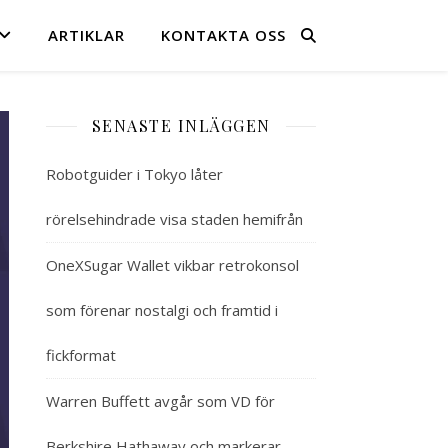
ARTIKLAR
KONTAKTA OSS
SENASTE INLÄGGEN
Robotguider i Tokyo låter
rörelsehindrade visa staden hemifrån
OneXSugar Wallet vikbar retrokonsol
som förenar nostalgi och framtid i
fickformat
Warren Buffett avgår som VD för
Berkshire Hathaway och markerar